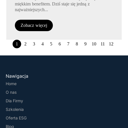
miękkim benefitem. Dziś staje się jedną z
najważniejszych...
Zobacz więcej
1
2
3
4
5
6
7
8
9
10
11
12
Nawigacja
Home
O nas
Dla Firmy
Szkolenia
Oferta ESG
Blog