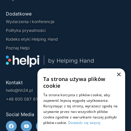
Dodatkowe
Wydarzenia i konferencje
Polityka prywatności
Kodeks etyki Helping Hand
Poznaj Helpi
×
Ta strona używa plików
Kontakt
cookie
hello@hh24.pl
Ta strona korzysta z plików cookie, aby
+48 600 087 613
zapewnić lepszą wygodę użytkowania.
Korzystając z tej strony, wyrażasz zgodę na
używanie przez nas wszystkich plików
Social Media
cookie zgodnie z warunkami naszej polityki
plików cookie.
Dowiedz się więcej