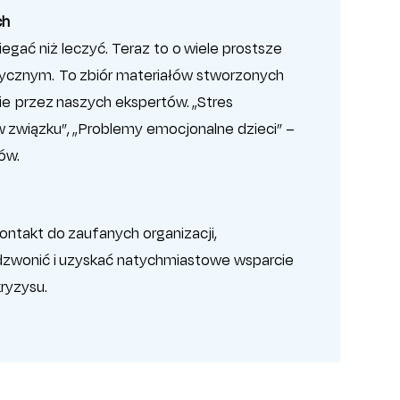
ch
egać niż leczyć. Teraz to o wiele prostsze
ktycznym. To zbiór materiałów stworzonych
ie przez naszych ekspertów. „Stres
 w związku”, „Problemy emocjonalne dzieci” –
nów.
kontakt do zaufanych organizacji,
zwonić i uzyskać natychmiastowe wsparcie
ryzysu.