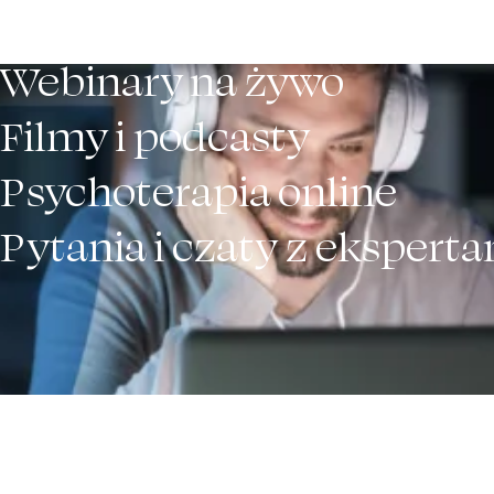
Webinary na żywo
Filmy i podcasty
Psychoterapia online
Pytania i czaty z ekspert