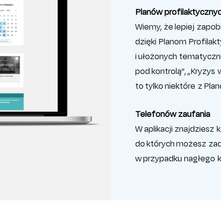
Planów profilaktyczny
Wiemy, że lepiej zapobi
dzięki Planom Profila
i ułożonych tematyczn
pod kontrolą”, „Kryzys
to tylko niektóre z Pla
Telefonów zaufania
W aplikacji znajdziesz 
do których możesz zad
w przypadku nagłego k