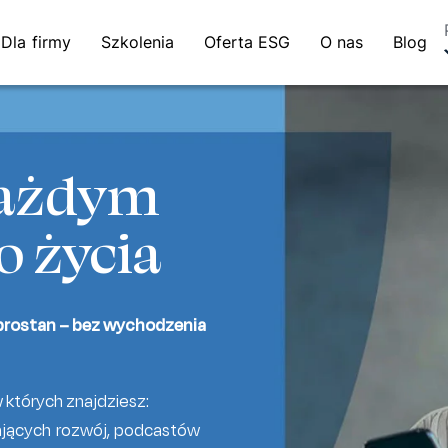
Dla firmy
Szkolenia
Oferta ESG
O nas
Blog
każdym
o życia
brostan – bez wychodzenia
w których znajdziesz:
ających rozwój, podcastów