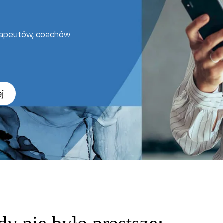
erapeutów, coachów
j