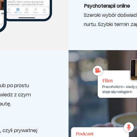
Psychoterapii online
Szeroki wybór doświa
nurtu. Szybki termin za
lub po prostu
owiedz z czym
eutę.
, czyli prywatnej