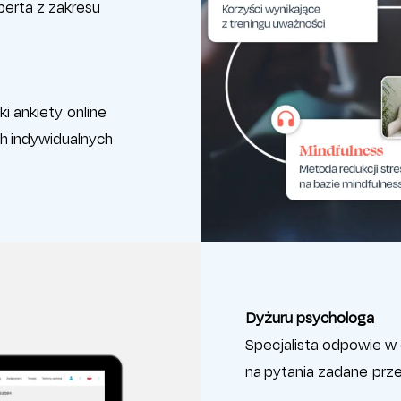
erta z zakresu
i ankiety online
 indywidualnych
Dyżuru psychologa
Specjalista odpowie w 
na pytania zadane prz