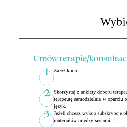
Wybie
Umów terapię/konsultacj
1
Załóż konto.
2
Skorzystaj z ankiety doboru terape
terapeutę samodzielnie w oparciu o 
język.
3
Jeżeli chcesz wykup subskrypcję pl
materiałów między sesjami.