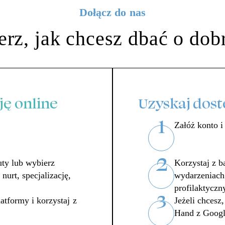
Dołącz do nas
rz, jak chcesz dbać o dob
ę online
Uzyskaj dost
1
Załóż konto i
2
uty lub wybierz
Korzystaj z b
nurt, specjalizację,
wydarzeniach 
profilaktyczn
3
atformy i korzystaj z
Jeżeli chcesz
Hand z Googl