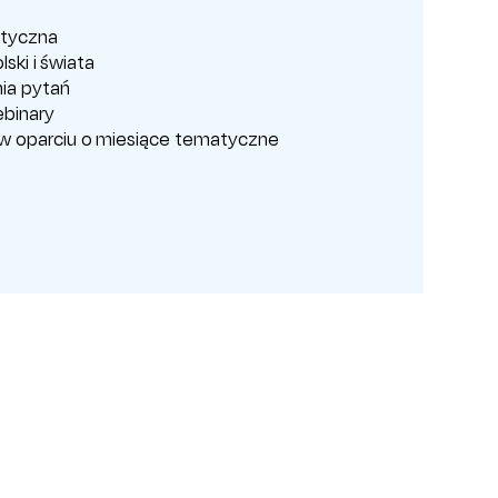
tyczna
ski i świata
ia pytań
binary
w oparciu o miesiące tematyczne