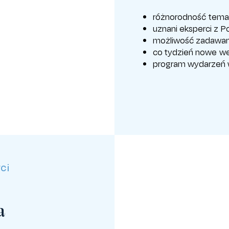
różnorodność tema
uznani eksperci z Pol
możliwość zadawan
co tydzień nowe we
program wydarzeń 
ci
a