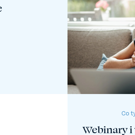
e
Co t
Webinary i