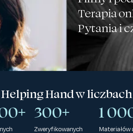
Terapia on
Pytania i 
Helping Hand w liczbach
000+
300+
1 00
onych
Zweryfikowanych
Materiałów 