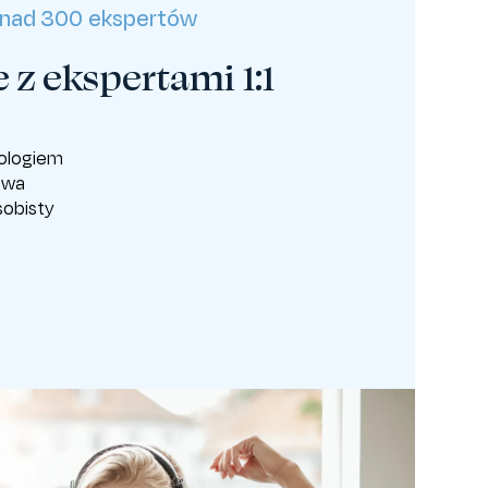
nad 300 ekspertów
 z ekspertami 1:1
hologiem
owa
sobisty