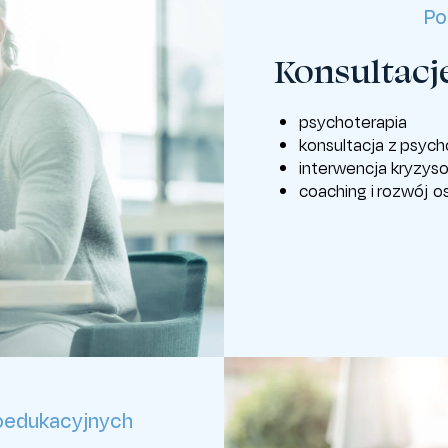
Po
Konsultacje
psychoterapia
konsultacja z psyc
interwencja kryzys
coaching i rozwój o
oedukacyjnych