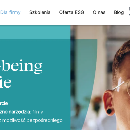
Dla firmy
Szkolenia
Oferta ESG
O nas
Blog
-being
ie
rcie
zne narzędzia
: filmy
raz możliwość bezpośredniego