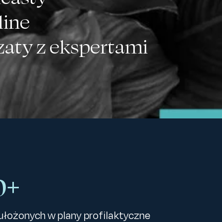
line
czaty z ekspertami
0+
ułożonych w plany profilaktyczne