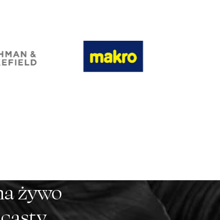
na żywo
dcasty