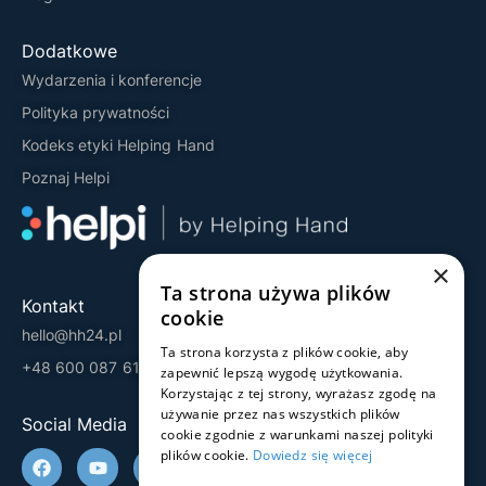
Dodatkowe
Wydarzenia i konferencje
Polityka prywatności
Kodeks etyki Helping Hand
Poznaj Helpi
×
Ta strona używa plików
Kontakt
cookie
hello@hh24.pl
Ta strona korzysta z plików cookie, aby
+48 600 087 613
zapewnić lepszą wygodę użytkowania.
Korzystając z tej strony, wyrażasz zgodę na
używanie przez nas wszystkich plików
Social Media
cookie zgodnie z warunkami naszej polityki
plików cookie.
Dowiedz się więcej