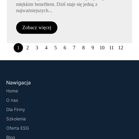
miękkim benefitem. Dziś staje się jedną z
najważniejszych...
Zobacz więcej
1
2
3
4
5
6
7
8
9
10
11
12
Nawigacja
Home
O nas
Dla Firmy
Szkolenia
Oferta ESG
Blog