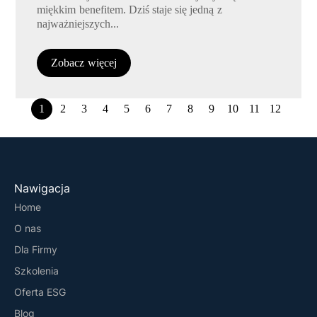
miękkim benefitem. Dziś staje się jedną z
najważniejszych...
Zobacz więcej
1
2
3
4
5
6
7
8
9
10
11
12
Nawigacja
Home
O nas
Dla Firmy
Szkolenia
Oferta ESG
Blog