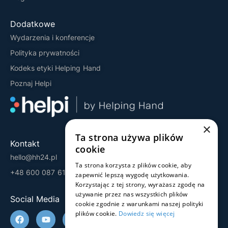
Dodatkowe
Wydarzenia i konferencje
Polityka prywatności
Kodeks etyki Helping Hand
Poznaj Helpi
×
Ta strona używa plików
Kontakt
cookie
hello@hh24.pl
Ta strona korzysta z plików cookie, aby
+48 600 087 613
zapewnić lepszą wygodę użytkowania.
Korzystając z tej strony, wyrażasz zgodę na
używanie przez nas wszystkich plików
Social Media
cookie zgodnie z warunkami naszej polityki
plików cookie.
Dowiedz się więcej