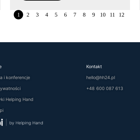
1
2
3
4
5
6
7
8
9
10
11
12
e
Kontakt
 i konferencje
hello@hh24.pl
rywatności
+48 600 087 613
yki Helping Hand
pi