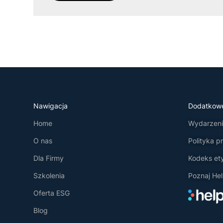
Nawigacja
Dodatkow
Home
Wydarzenia
O nas
Polityka p
Dla Firmy
Kodeks et
Szkolenia
Poznaj Hel
Oferta ESG
Blog