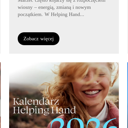
Marzec często kojarzy się z rozpoczęciem
wiosny – energią, zmianą i nowym
początkiem. W Helping Hand...
Zobacz więcej