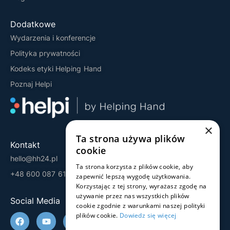
Dodatkowe
Wydarzenia i konferencje
Polityka prywatności
Kodeks etyki Helping Hand
Poznaj Helpi
×
Ta strona używa plików
Kontakt
cookie
hello@hh24.pl
Ta strona korzysta z plików cookie, aby
+48 600 087 613
zapewnić lepszą wygodę użytkowania.
Korzystając z tej strony, wyrażasz zgodę na
używanie przez nas wszystkich plików
Social Media
cookie zgodnie z warunkami naszej polityki
plików cookie.
Dowiedz się więcej