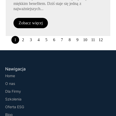
miękkim benefitem. Dziś staje się jedną z
najważniejszych...
Zobacz więcej
1
2
3
4
5
6
7
8
9
10
11
12
Nawigacja
Home
O nas
Dla Firmy
Szkolenia
Oferta ESG
Blog