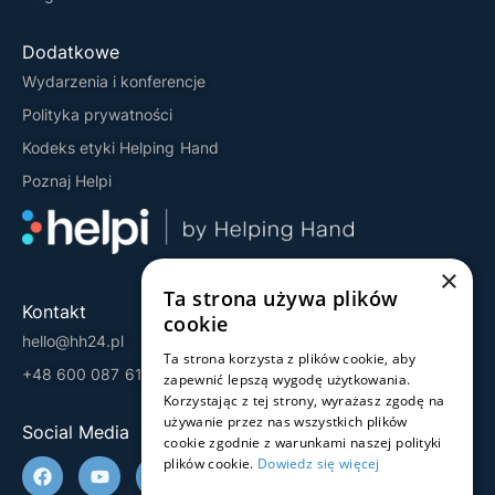
Dodatkowe
Wydarzenia i konferencje
Polityka prywatności
Kodeks etyki Helping Hand
Poznaj Helpi
×
Ta strona używa plików
Kontakt
cookie
hello@hh24.pl
Ta strona korzysta z plików cookie, aby
+48 600 087 613
zapewnić lepszą wygodę użytkowania.
Korzystając z tej strony, wyrażasz zgodę na
używanie przez nas wszystkich plików
Social Media
cookie zgodnie z warunkami naszej polityki
plików cookie.
Dowiedz się więcej