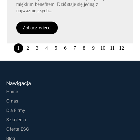
miękkim benefitem. Dziś staje się jedną z
najważniejszych...
Zobacz więcej
1
2
3
4
5
6
7
8
9
10
11
12
Nawigacja
Home
O nas
Dla Firmy
Szkolenia
Oferta ESG
Blog