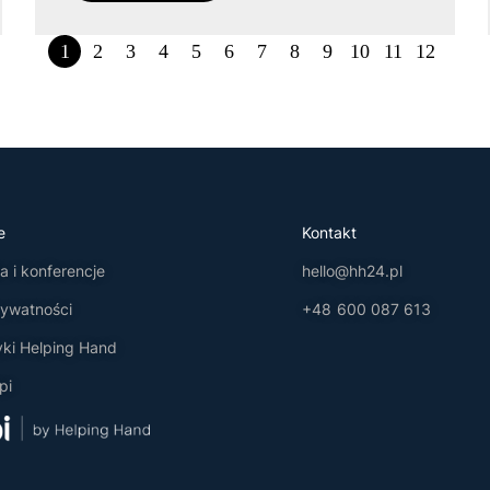
1
2
3
4
5
6
7
8
9
10
11
12
e
Kontakt
 i konferencje
hello@hh24.pl
rywatności
+48 600 087 613
yki Helping Hand
pi