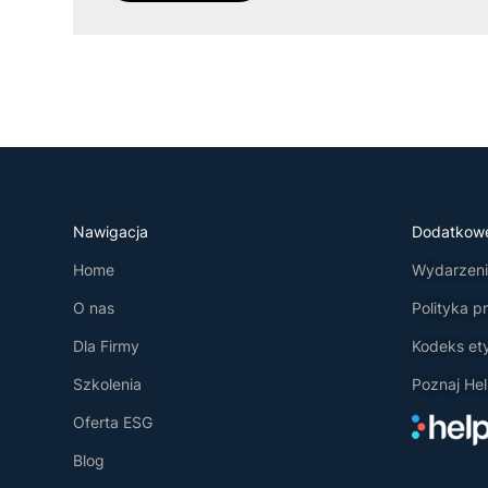
Nawigacja
Dodatkow
Home
Wydarzenia
O nas
Polityka p
Dla Firmy
Kodeks et
Szkolenia
Poznaj Hel
Oferta ESG
Blog