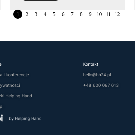
1
2
3
4
5
6
7
8
9
10
11
12
e
Kontakt
 i konferencje
hello@hh24.pl
rywatności
+48 600 087 613
yki Helping Hand
pi