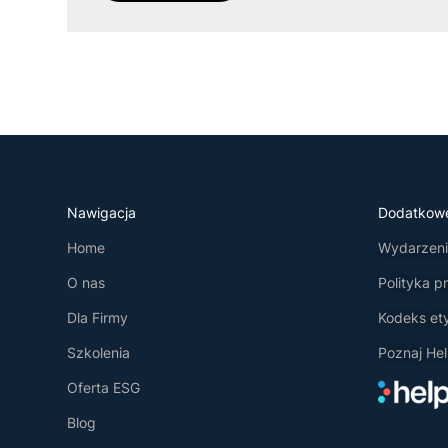
Nawigacja
Dodatkow
Home
Wydarzenia
O nas
Polityka p
Dla Firmy
Kodeks et
Szkolenia
Poznaj Hel
Oferta ESG
Blog