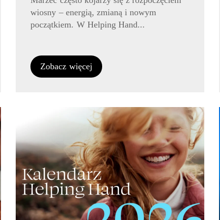
Marzec często kojarzy się z rozpoczęciem
wiosny – energią, zmianą i nowym
początkiem. W Helping Hand...
Zobacz więcej