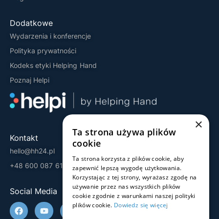
Dodatkowe
Wydarzenia i konferencje
Polityka prywatności
Kodeks etyki Helping Hand
Poznaj Helpi
×
Ta strona używa plików
Kontakt
cookie
hello@hh24.pl
Ta strona korzysta z plików cookie, aby
+48 600 087 613
zapewnić lepszą wygodę użytkowania.
Korzystając z tej strony, wyrażasz zgodę na
używanie przez nas wszystkich plików
Social Media
cookie zgodnie z warunkami naszej polityki
plików cookie.
Dowiedz się więcej