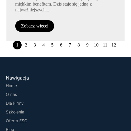
miękkim benefitem. Dziś staje się jedną z
najważniejszych...
Zobacz więcej
1
2
3
4
5
6
7
8
9
10
11
12
Nawigacja
Home
O nas
Dla Firmy
Szkolenia
Oferta ESG
Blog