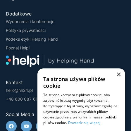
Dodatkowe
Wydarzenia i konferencje
Polityka prywatności
Kodeks etyki Helping Hand
Poznaj Helpi
×
Ta strona używa plików
Kontakt
cookie
hello@hh24.pl
Ta strona korzysta z plików cookie, aby
+48 600 087 613
zapewnić lepszą wygodę użytkowania.
Korzystając z tej strony, wyrażasz zgodę na
używanie przez nas wszystkich plików
Social Media
cookie zgodnie z warunkami naszej polityki
plików cookie.
Dowiedz się więcej