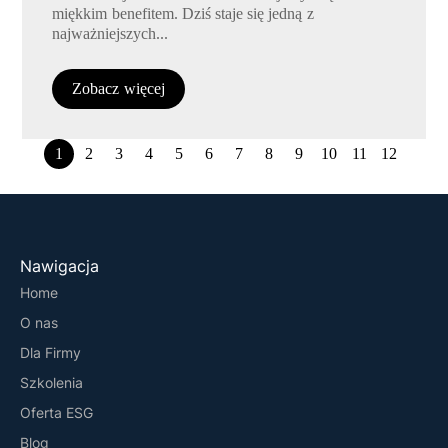
miękkim benefitem. Dziś staje się jedną z
najważniejszych...
Zobacz więcej
1
2
3
4
5
6
7
8
9
10
11
12
Nawigacja
Home
O nas
Dla Firmy
Szkolenia
Oferta ESG
Blog