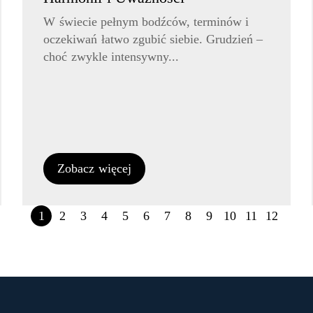
W świecie pełnym bodźców, terminów i
oczekiwań łatwo zgubić siebie. Grudzień –
choć zwykle intensywny...
Zobacz więcej
1
2
3
4
5
6
7
8
9
10
11
12