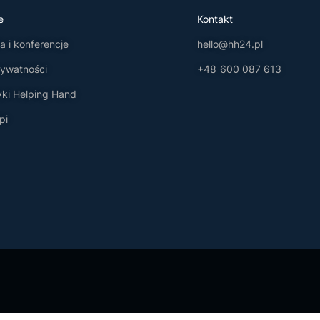
e
Kontakt
 i konferencje
hello@hh24.pl
rywatności
+48 600 087 613
yki Helping Hand
pi