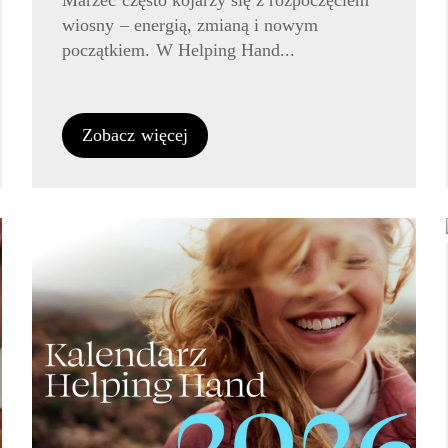
Marzec często kojarzy się z rozpoczęciem
wiosny – energią, zmianą i nowym
początkiem. W Helping Hand...
Zobacz więcej