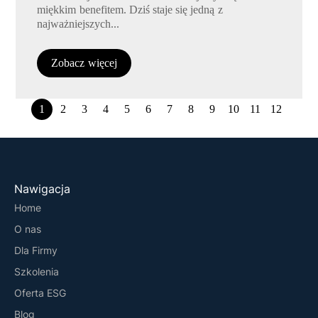
miękkim benefitem. Dziś staje się jedną z
najważniejszych...
Zobacz więcej
1
2
3
4
5
6
7
8
9
10
11
12
Nawigacja
Home
O nas
Dla Firmy
Szkolenia
Oferta ESG
Blog