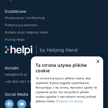
Dodatkowe
Wydarzenia i konferencje
Polityka prywatności
Kodeks etyki Helping Hand
Poznaj Helpi
×
Ta strona używa plików
Kontakt
cookie
hello@hh24.pl
Ta strona korzysta z plików cookie, aby
+48 600 087 613
zapewnić lepszą wygodę użytkowania.
Korzystając z tej strony, wyrażasz zgodę na
używanie przez nas wszystkich plików
Social Media
cookie zgodnie z warunkami naszej polityki
plików cookie.
Dowiedz się więcej