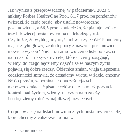
Jak wynika z przeprowadzonej w październiku 2023 r.
ankiety Forbes Health/One Pool, 61,7 proc. respondentów
twierdzi, że czuje presję, aby ustalić noworoczne
postanowienia, a 66,5 proc. stwierdziło, że planuje podjąć
trzy lub więcej postanowień na nadchodzący rok.
Czy to źle, że wybiegamy myślami w przyszłość? Planujemy,
mając z tyłu głowy, że do tej pory z naszych postanowień
niewiele wyszło? Nie! Już samo tworzenie listy poprawia
nam nastrój – nazywamy cele, które chcemy osiągnąć,
wiemy, do czego będziemy dążyć i że w naszym życiu
pojawią się dobre rzeczy. Obietnica zmian, wizja ulepszenia
codzienności sprawia, że dostajemy wiatru w żagle, chcemy
iść do przodu, zapominając o wcześniejszych
niepowodzeniach. Spisanie celów daje nam też poczucie
kontroli nad życiem, wiemy, na czym nam zależy
i co będziemy robić w najbliższej przyszłości.
Co pojawia się na listach noworocznych postanowień? Cele,
które chcemy zrealizować to m.in.:
schudnięcie,