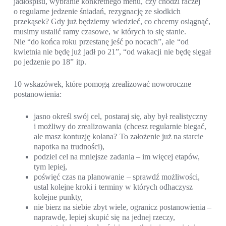
jadłospisu, wybranie konkretnego menu, czy chodzi raczej
o regularne jedzenie śniadań, rezygnację ze słodkich
przekąsek? Gdy już będziemy wiedzieć, co chcemy osiągnąć,
musimy ustalić ramy czasowe, w których to się stanie.
Nie “do końca roku przestanę jeść po nocach”, ale “od
kwietnia nie będę już jadł po 21”, “od wakacji nie będę sięgał
po jedzenie po 18” itp.
10 wskazówek, które pomogą zrealizować noworoczne
postanowienia:
jasno określ swój cel, postaraj się, aby był realistyczny
i możliwy do zrealizowania (chcesz regularnie biegać,
ale masz kontuzję kolana? To założenie już na starcie
napotka na trudności),
podziel cel na mniejsze zadania – im więcej etapów,
tym lepiej,
poświęć czas na planowanie – sprawdź możliwości,
ustal kolejne kroki i terminy w których odhaczysz
kolejne punkty,
nie bierz na siebie zbyt wiele, ogranicz postanowienia –
naprawdę, lepiej skupić się na jednej rzeczy,