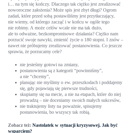
i… na tym się kończy. Dlaczego tak ciężko jest zrealizować
noworoczne założenia? Może spis jest zbyt długi? Ogrom
zadań, które przed sobą postawiliśmy jest przytłaczający,
nie wiemy, od którego zacząć i w końcu w ogóle tego
nie robimy. A może celów wcale nie ma tak dużo,
ale to odważne, bezkompromisowe działania? Ciężko nam
porzucić swoje nawyki, zmienić życie o 180 stopni. I znów –
nawet nie próbujemy zrealizować postanowienia. Co jeszcze
sprawia, że porzucamy cele?
nie jesteśmy gotowi na zmiany,
postanowienia są z kategorii “powinniśmy”,
a nie “chcemy”,
planując nie myślimy o ew. przeszkodach i poddajemy
się, gdy pojawiają się pierwsze trudności,
skupiamy się na mecie, a nie na etapach, które do niej
prowadzą – nie doceniamy swoich małych sukcesów,
nie traktujemy listy na poważnie, spisujemy
postanowienia, bo wszyscy tak robią.
Zobacz też:
Nastolatek w sytuacji kryzysowej. Jak być
wsparciem?