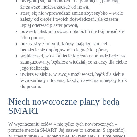
przygotuj się na trudności i na potknięcia, pamiętaj,
że zawsze możesz zacząć od nowa,
staraj się nie wprowadzać zmian zbyt szybko – wiele
zależy od ciebie i twoich doświadczeń, ale czasem
lepiej oderwać plaster powoli,
powiedz bliskim o swoich planach i nie bój prosić się
ich o pomoc,
połącz siły z innymi, którzy mają ten sam cel –
będziecie się dopingować i ciągnąć ku górze,
wybierz cel, w osiągnięcie którego naprawdę będziesz
zaangażowany, będziesz wiedział, co znaczy dla ciebie
jego realizacja,
uwierz w siebie, w swoje możliwości, bądź dla siebie
wyrozumiały i doceniaj każdy, nawet najmniejszy krok
do przodu.
Niech noworoczne plany będą
SMART
W wyznaczaniu celów – nie tylko tych noworocznych –
pomoże metoda SMART. Jej nazwa to akronim: S (specific),
M (measurable), A (achievable), R (relevant), T (time based).