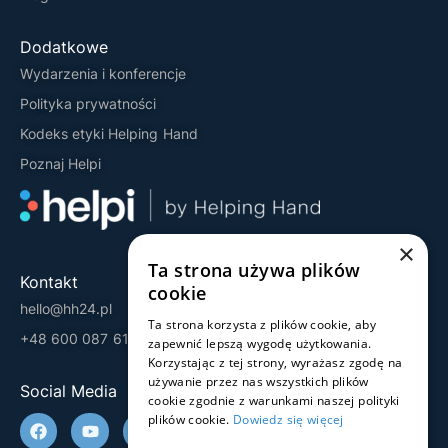
Dodatkowe
Wydarzenia i konferencje
Polityka prywatności
Kodeks etyki Helping Hand
Poznaj Helpi
×
Ta strona używa plików
Kontakt
cookie
hello@hh24.pl
Ta strona korzysta z plików cookie, aby
+48 600 087 613
zapewnić lepszą wygodę użytkowania.
Korzystając z tej strony, wyrażasz zgodę na
używanie przez nas wszystkich plików
Social Media
cookie zgodnie z warunkami naszej polityki
plików cookie.
Dowiedz się więcej