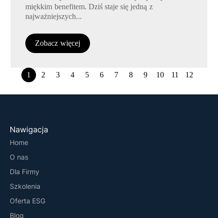
miękkim benefitem. Dziś staje się jedną z
najważniejszych...
Zobacz więcej
1
2
3
4
5
6
7
8
9
10
11
12
Nawigacja
Home
O nas
Dla Firmy
Szkolenia
Oferta ESG
Blog