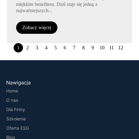
miękkim benefitem. Dziś staje się jedną z
najważniejszych...
Zobacz więcej
1
2
3
4
5
6
7
8
9
10
11
12
Nawigacja
Home
O nas
Dla Firmy
Szkolenia
Oferta ESG
Blog