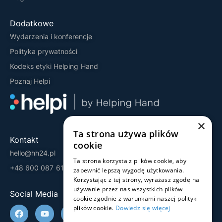
Dodatkowe
Wydarzenia i konferencje
Polityka prywatności
Kodeks etyki Helping Hand
Poznaj Helpi
×
Ta strona używa plików
Kontakt
cookie
hello@hh24.pl
Ta strona korzysta z plików cookie, aby
+48 600 087 613
zapewnić lepszą wygodę użytkowania.
Korzystając z tej strony, wyrażasz zgodę na
używanie przez nas wszystkich plików
Social Media
cookie zgodnie z warunkami naszej polityki
plików cookie.
Dowiedz się więcej