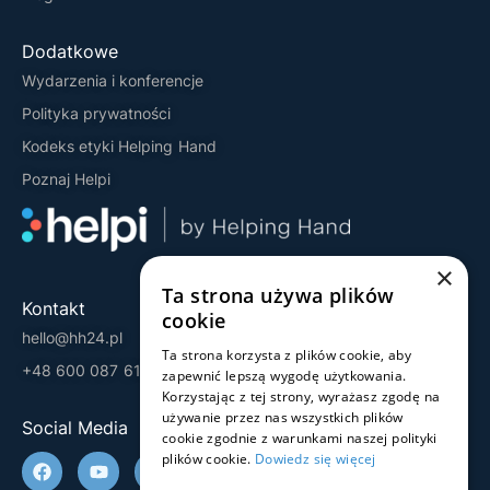
Dodatkowe
Wydarzenia i konferencje
Polityka prywatności
Kodeks etyki Helping Hand
Poznaj Helpi
×
Ta strona używa plików
Kontakt
cookie
hello@hh24.pl
Ta strona korzysta z plików cookie, aby
+48 600 087 613
zapewnić lepszą wygodę użytkowania.
Korzystając z tej strony, wyrażasz zgodę na
używanie przez nas wszystkich plików
Social Media
cookie zgodnie z warunkami naszej polityki
plików cookie.
Dowiedz się więcej