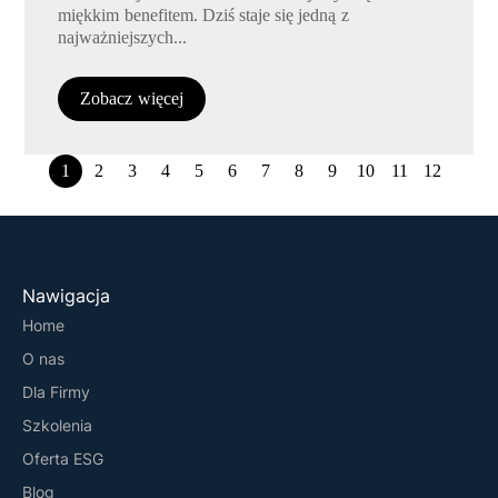
miękkim benefitem. Dziś staje się jedną z
najważniejszych...
Zobacz więcej
1
2
3
4
5
6
7
8
9
10
11
12
Nawigacja
Home
O nas
Dla Firmy
Szkolenia
Oferta ESG
Blog