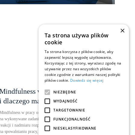
×
Ta strona używa plików
cookie
Ta strona korzysta z plików cookie, aby
zapewnić lepszą wygodę użytkowania.
Korzystając z tej strony, wyrażasz zgodę na
używanie przez nas wszystkich plików
cookie zgodnie z warunkami naszej polityki
plików cookie.
Dowiedz się więcej
Mindfulness w pracy – co to jest
NIEZBĘDNE
i dlaczego ma znaczenie?
WYDAJNOŚĆ
TARGETOWANIE
Mindfulness w pracy oznacza świadome kierowanie uwagi
FUNKCJONALNOŚĆ
na wykonywane zadania, emocje i otoczenie – bez automatycznych
reakcji i nadmiaru rozproszeń. To podejście nie polega
NIESKLASYFIKOWANE
na spowalnianiu pracy, ale na zmianie jej jakości. Coraz więcej