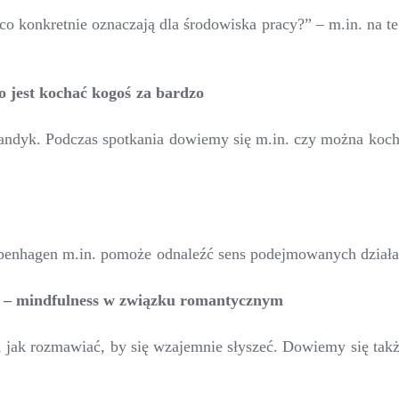
co konkretnie oznaczają dla środowiska pracy?” – m.in. na 
to jest kochać kogoś za bardzo
ndyk. Podczas spotkania dowiemy się m.in. czy można kochać
enhagen m.in. pomoże odnaleźć sens podejmowanych działań o
ja – mindfulness w związku romantycznym
jak rozmawiać, by się wzajemnie słyszeć. Dowiemy się takż