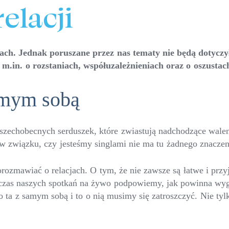
relacji
ch. Jednak poruszane przez nas tematy nie będą dotyczy
m.in. o rozstaniach, współuzależnieniach oraz o oszust
amym sobą
wszechobecnych serduszek, które zwiastują nadchodzące walen
w związku, czy jesteśmy singlami nie ma tu żadnego znaczen
orozmawiać o relacjach. O tym, że nie zawsze są łatwe i przy
odczas naszych spotkań na żywo podpowiemy, jak powinna wy
 ta z samym sobą i to o nią musimy się zatroszczyć. Nie tyl