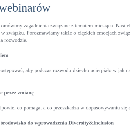
 webinarów
 omówimy zagadnienia związane z tematem miesiąca. Nasi ek
ć w związku. Porozmawiamy także o ciężkich emocjach zwią
 na rozwodzie.
kiem
 postępować, aby podczas rozwodu dziecko ucierpiało w jak 
ie przez zmianę
dpowie, co pomaga, a co przeszkadza w dopasowywaniu się 
ć środowisko do wprowadzenia Diversity&Inclusion