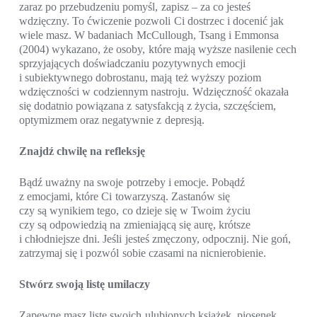
zaraz po przebudzeniu pomyśl, zapisz – za co jesteś
wdzięczny. To ćwiczenie pozwoli Ci dostrzec i docenić jak
wiele masz. W badaniach McCullough, Tsang i Emmonsa
(2004) wykazano, że osoby, które mają wyższe nasilenie cech
sprzyjających doświadczaniu pozytywnych emocji
i subiektywnego dobrostanu, mają też wyższy poziom
wdzięczności w codziennym nastroju. Wdzięczność okazała
się dodatnio powiązana z satysfakcją z życia, szczęściem,
optymizmem oraz negatywnie z depresją.
Znajdź chwilę na refleksję
Bądź uważny na swoje potrzeby i emocje. Pobądź
z emocjami, które Ci towarzyszą. Zastanów się
czy są wynikiem tego, co dzieje się w Twoim życiu
czy są odpowiedzią na zmieniającą się aurę, krótsze
i chłodniejsze dni. Jeśli jesteś zmęczony, odpocznij. Nie goń,
zatrzymaj się i pozwól sobie czasami na nicnierobienie.
Stwórz swoją listę umilaczy
Zapewne masz listę swoich ulubionych książek, piosenek,