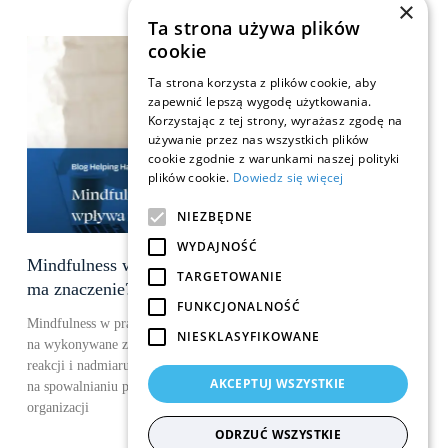
×
Ta strona używa plików
cookie
Ta strona korzysta z plików cookie, aby
zapewnić lepszą wygodę użytkowania.
Korzystając z tej strony, wyrażasz zgodę na
używanie przez nas wszystkich plików
cookie zgodnie z warunkami naszej polityki
plików cookie.
Dowiedz się więcej
NIEZBĘDNE
WYDAJNOŚĆ
Mindfulness w pracy – co to jest i dlaczego
TARGETOWANIE
ma znaczenie?
FUNKCJONALNOŚĆ
Mindfulness w pracy oznacza świadome kierowanie uwagi
NIESKLASYFIKOWANE
na wykonywane zadania, emocje i otoczenie – bez automatycznych
reakcji i nadmiaru rozproszeń. To podejście nie polega
AKCEPTUJ WSZYSTKIE
na spowalnianiu pracy, ale na zmianie jej jakości. Coraz więcej
organizacji
ODRZUĆ WSZYSTKIE