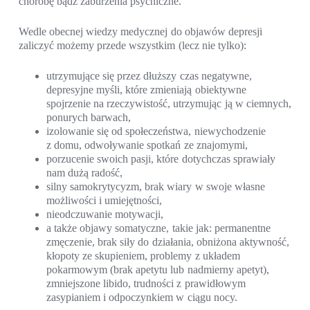
chorobę bądź zaburzenia psychiczne.
Wedle obecnej wiedzy medycznej do objawów depresji
zaliczyć możemy przede wszystkim (lecz nie tylko):
utrzymujące się przez dłuższy czas negatywne,
depresyjne myśli, które zmieniają obiektywne
spojrzenie na rzeczywistość, utrzymując ją w ciemnych,
ponurych barwach,
izolowanie się od społeczeństwa, niewychodzenie
z domu, odwoływanie spotkań ze znajomymi,
porzucenie swoich pasji, które dotychczas sprawiały
nam dużą radość,
silny samokrytycyzm, brak wiary w swoje własne
możliwości i umiejętności,
nieodczuwanie motywacji,
a także objawy somatyczne, takie jak: permanentne
zmęczenie, brak siły do działania, obniżona aktywność,
kłopoty ze skupieniem, problemy z układem
pokarmowym (brak apetytu lub nadmierny apetyt),
zmniejszone libido, trudności z prawidłowym
zasypianiem i odpoczynkiem w ciągu nocy.