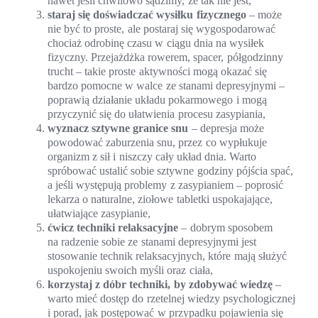
nawet jeśli chwilowo sądzimy, że tak nie jest,
staraj się doświadczać wysiłku fizycznego
– może
nie być to proste, ale postaraj się wygospodarować
chociaż odrobinę czasu w ciągu dnia na wysiłek
fizyczny. Przejażdżka rowerem, spacer, półgodzinny
trucht – takie proste aktywności mogą okazać się
bardzo pomocne w walce ze stanami depresyjnymi –
poprawią działanie układu pokarmowego i mogą
przyczynić się do ułatwienia procesu zasypiania,
wyznacz sztywne granice snu
– depresja może
powodować zaburzenia snu, przez co wypłukuje
organizm z sił i niszczy cały układ dnia. Warto
spróbować ustalić sobie sztywne godziny pójścia spać,
a jeśli występują problemy z zasypianiem – poprosić
lekarza o naturalne, ziołowe tabletki uspokajające,
ułatwiające zasypianie,
ćwicz techniki relaksacyjne
– dobrym sposobem
na radzenie sobie ze stanami depresyjnymi jest
stosowanie technik relaksacyjnych, które mają służyć
uspokojeniu swoich myśli oraz ciała,
korzystaj z dóbr techniki, by zdobywać wiedzę
–
warto mieć dostęp do rzetelnej wiedzy psychologicznej
i porad, jak postępować w przypadku pojawienia się