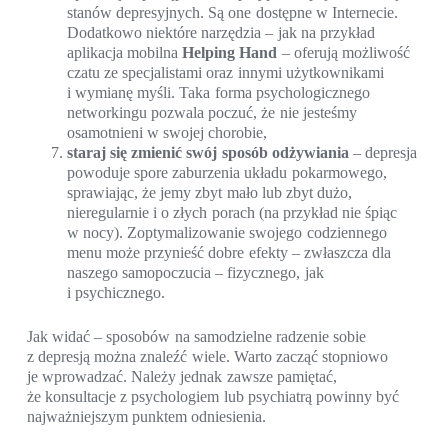
stanów depresyjnych. Są one dostępne w Internecie.
Dodatkowo niektóre narzędzia – jak na przykład
aplikacja mobilna
Helping Hand
– oferują możliwość
czatu ze specjalistami oraz innymi użytkownikami
i wymianę myśli. Taka forma psychologicznego
networkingu pozwala poczuć, że nie jesteśmy
osamotnieni w swojej chorobie,
staraj się zmienić swój sposób odżywiania
– depresja
powoduje spore zaburzenia układu pokarmowego,
sprawiając, że jemy zbyt mało lub zbyt dużo,
nieregularnie i o złych porach (na przykład nie śpiąc
w nocy). Zoptymalizowanie swojego codziennego
menu może przynieść dobre efekty – zwłaszcza dla
naszego samopoczucia – fizycznego, jak
i psychicznego.
Jak widać – sposobów na samodzielne radzenie sobie
z depresją można znaleźć wiele. Warto zacząć stopniowo
je wprowadzać. Należy jednak zawsze pamiętać,
że konsultacje z psychologiem lub psychiatrą powinny być
najważniejszym punktem odniesienia.