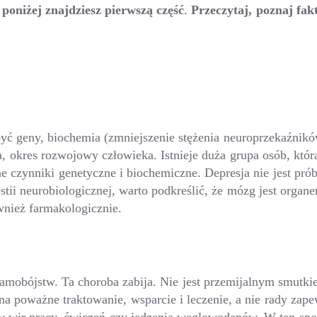
poniżej znajdziesz pierwszą część
.
Przeczytaj, poznaj fak
yć geny, biochemia (zmniejszenie stężenia neuroprzekaźnik
a, okres rozwojowy człowieka. Istnieje duża grupa osób, któr
ne czynniki genetyczne i biochemiczne. Depresja nie jest pró
tii neurobiologicznej, warto podkreślić, że mózg jest organ
wnież farmakologicznie.
samobójstw. Ta choroba zabija. Nie jest przemijalnym smutk
na poważne traktowanie, wsparcie i leczenie, a nie rady zap