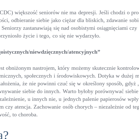
DC) większość seniorów nie ma depresji. Jeśli chodzi o proc
ci, odbieranie siebie jako ciężar dla bliskich, zdawanie sob
eniorzy zastanawiają się nad osobistymi osiągnięciami czy
przyniosło życie i tego, co się nie wydarzyło.
goistycznych/niewdzięcznych/atencyjnych”
jest obniżonym nastrojem, który możemy skutecznie kontrolo
emicznych, społecznych i środowiskowych. Dotyka w dużej m
łożenia, że nie powinni czuć się w określony sposób, gdyż 
orównywanie siebie do innych. Warto byłoby porównywać siebie
leżnienie, u innych nie, u jednych palenie papierosów wpłyn
zm czy atencja. Zachowanie osób chorych – niezależnie od teg
ość, to choroba.
a?