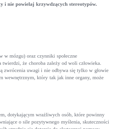
ty i nie powielaj krzywdzących stereotypów.
ów w mózgu) oraz czynniki społeczne
a twierdzi, że choroba zależy od woli człowieka.
bą zwrócenia uwagi i nie odbywa się tylko w głowie
em wewnętrznym, który tak jak inne organy, może
iem, dotykającym wrażliwych osób, które powinny
ewniające o sile pozytywnego myślenia, skuteczności