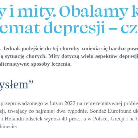
ty i mity. Obalamy
emat depresji – cz.
e. Jednak podejście do tej choroby zmienia się bardzo pow
ą sytuację chorych. Mity dotyczą wielu aspektów depresji
alternatywne sposoby leczenia.
mysłem”
prowadzonego w lutym 2022 na reprezentatywnej próbie 1
ji, trwający co najmniej dwa tygodnie. Sondaż Eurofound uk
i Holandii odsetek wynosi 40 proc., a w Polsce, Grecji i na
binecie.