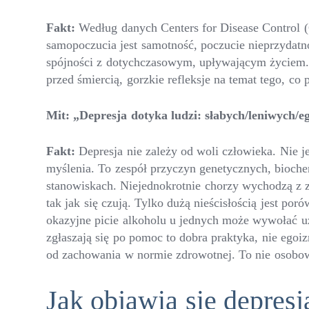
Fakt:
Według danych Centers for Disease Control (C
samopoczucia jest samotność, poczucie nieprzydatnoś
spójności z dotychczasowym, upływającym życiem. S
przed śmiercią, gorzkie refleksje na temat tego, co 
Mit: „Depresja dotyka ludzi: słabych/leniwych/e
Fakt:
Depresja nie zależy od woli człowieka. Nie 
myślenia. To zespół przyczyn genetycznych, bioch
stanowiskach. Niejednokrotnie chorzy wychodzą z za
tak jak się czują. Tylko dużą nieścisłością jest p
okazyjne picie alkoholu u jednych może wywołać uza
zgłaszają się po pomoc to dobra praktyka, nie egoi
od zachowania w normie zdrowotnej. To nie osobow
Jak objawia się depresj