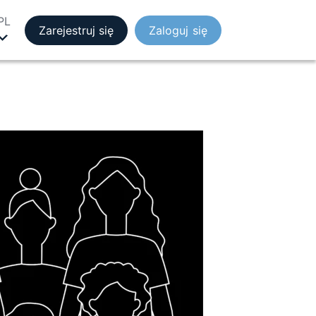
PL
Zarejestruj się
Zaloguj się