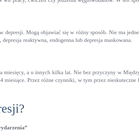
ię w wir pracy, ćwiczeń czy jedzenia węglowodanów. W ten spo
”
ów depresji. Mogą objawiać się w różny sposób. Nie ma jedneg
 depresja reaktywna, endogenna lub depresja maskowana.
a miesięcy, a u innych kilka lat. Nie bez przyczyny w Międz
24 miesiące. Przez różne czynniki, w tym przez nieskuteczne 
esji?
wydarzenia”