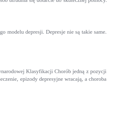
sób utrudnia się dotarcie do skutecznej pomocy.
o modelu depresji. Depresje nie są takie same.
ynarodowej Klasyfikacji Chorób jedną z pozycji
leczenie, epizody depresyjne wracają, a choroba