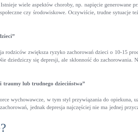
Istnieje wiele aspektów choroby, np. napięcie generowane p
połeczne czy środowiskowe. Oczywiście, trudne sytuacje też
zieci”
ja rodziców zwiększa ryzyko zachorowań dzieci o 10-15 proc
Nie dziedziczy się depresji, ale skłonność do zachorowania. 
oruje.
i traumy lub trudnego dzieciństwa”
rce wychowawcze, w tym styl przywiązania do opiekuna, uzal
zachorowań, jednak depresja najczęściej nie ma jednej przyc
ę?