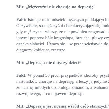
Mit: „Mężczyźni nie chorują na depresję”
Fakt:
Istnieje niski odsetek mężczyzn poddających
Oczywiście, są mężczyźni charakteryzujący się mnie
gdy mężczyzna wierzy, że nie powinien reagować ta
innymi poprzez bóle kręgosłupa, brzucha, głowy czy
oznaka słabości. Uważa się – w przeciwieństwie do 
diagnozy kobiet są częstsze.
Mit: „Depresja nie dotyczy dzieci”
Fakt:
W ponad 50 proc. przypadków choroby psychic
nastolatków choruje na depresję, a leczy ją jedyn
że nastrój młodych osób ulega zmianom, a wahania 
rozwojowego, a co objawem depresji.
Mit: „Depresja jest normą wśr
ó
d os
ób starszych